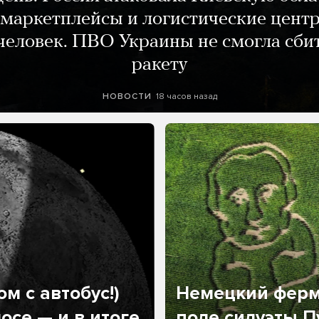
маркетплейсы и логистические цент
человек. ПВО Украины не смогла сби
ракету
18 часов назад
НОВОСТИ
м с автобус!)
Немецкий ферм
осе — и в итоге
поле силуэты П