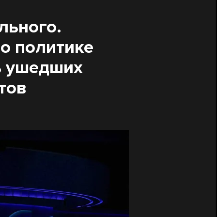
льного.
о политике
ь ушедших
тов