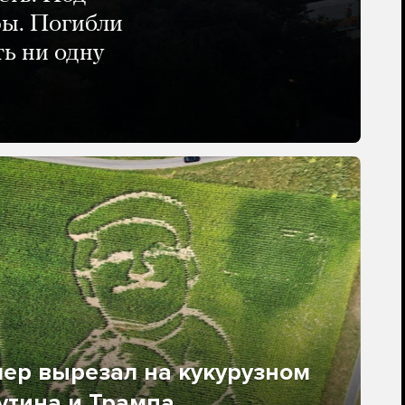
ры. Погибли
ть ни одну
ер вырезал на кукурузном
утина и Трампа