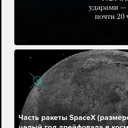
ударами — 
почти 20 
Часть ракеты SpaceX (размеро
целый год дрейфовала в косм