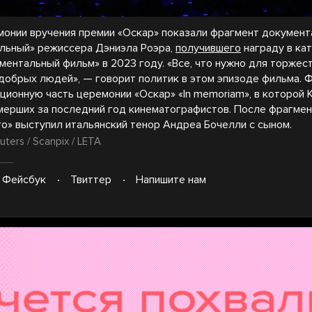
монии вручения премии «Оскар» показали фрагмент документ
льный» режиссера Дэниэла Роэра,
получившего
награду в ка
ентальный фильм» в 2023 году. «Все, что нужно для торжест
добрых людей», — говорит политик в этом эпизоде фильма. 
ционную часть церемонии «Оскар» «In memoriam», в которой
мерших за последний год кинематографистов. После фрагмен
го» выступил итальянский тенор Андреа Бочелли с сыном.
uters / Scanpix / LETA
Фейсбук
Твиттер
Напишите нам