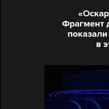
«Оскар
Фрагмент 
показали
в 