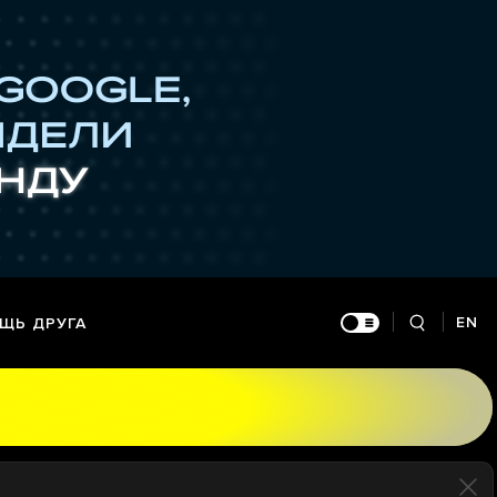
EN
ЩЬ ДРУГА