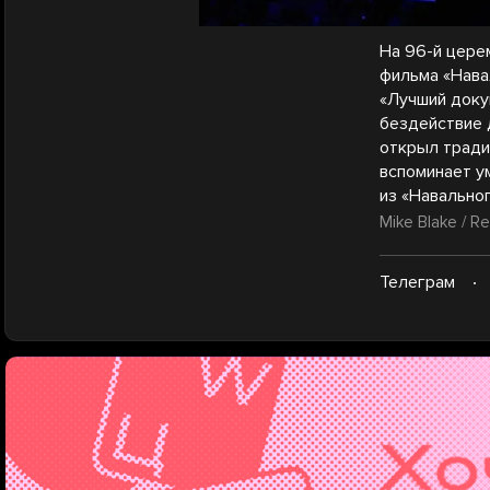
На 96-й цере
фильма «Нава
«Лучший докум
бездействие 
открыл тради
вспоминает у
из «Навально
Mike Blake / Re
Телеграм