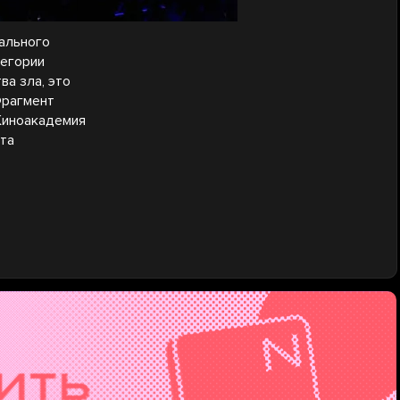
ального
тегории
ва зла, это
Фрагмент
 Киноакадемия
та