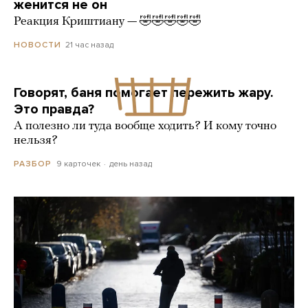
женится не он
Реакция Криштиану — 🤣🤣🤣🤣🤣
21 час назад
НОВОСТИ
Говорят, баня помогает пережить жару.
Это правда?
А полезно ли туда вообще ходить? И кому точно
нельзя?
9 карточек
день назад
РАЗБОР