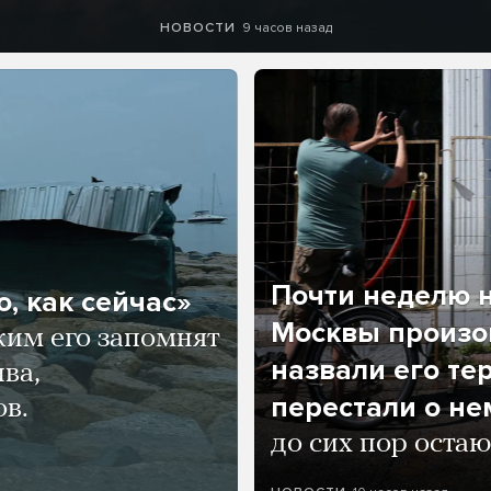
9 часов назад
НОВОСТИ
Почти неделю н
, как сейчас»
Москвы произош
ким его запомнят
назвали его те
ва,
перестали о не
ов.
до сих пор остаю