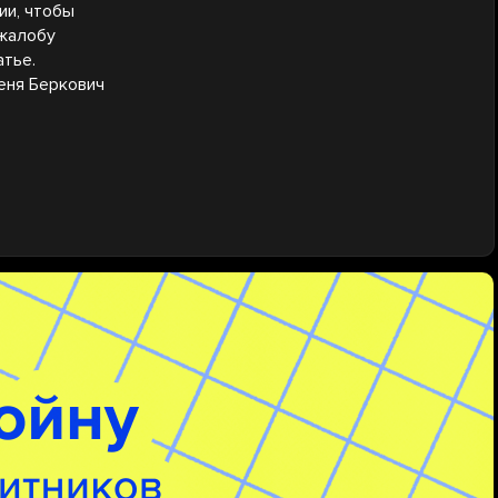
ии, чтобы
 жалобу
атье.
еня Беркович