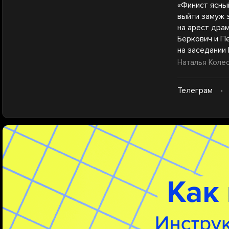
«Финист ясный
выйти замуж 
на арест дра
Беркович и П
на заседании 
Наталья Колесн
Телеграм