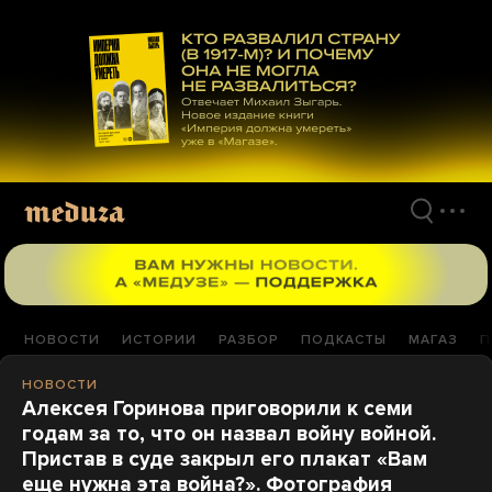
Перейти
к
материалам
НОВОСТИ
ИСТОРИИ
РАЗБОР
ПОДКАСТЫ
МАГАЗ
П
НОВОСТИ
Алексея Горинова приговорили к семи
годам за то, что он назвал войну войной.
Пристав в суде закрыл его плакат «Вам
еще нужна эта война?». Фотография