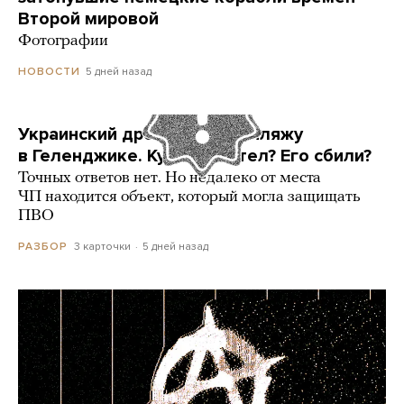
Второй мировой
Фотографии
5 дней назад
НОВОСТИ
Украинский дрон попал по пляжу
в Геленджике. Куда он летел? Его сбили?
Точных ответов нет. Но недалеко от места
ЧП находится объект, который могла защищать
ПВО
3 карточки
5 дней назад
РАЗБОР