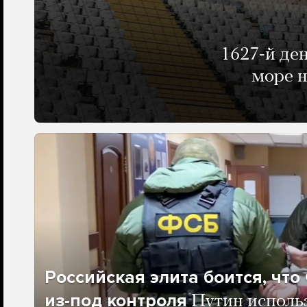
1627-й де
море н
Российская элита боится, чт
из-под контроля
Путин исполь