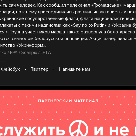
х тысяч
человек. Как
сообщил
телеканал «Громадське», марш
зации, но к нему присоединились различные активисты и поли
 украинские государственные флаги, флаги националистическ
 плакаты с такими
надписями
как «Say no to Putin» и «Украина 
ся!». Группа участников марша также развернула бело-красно
ются символом белорусской оппозиции. Акция завершилась м
нтство «Укринформ».
ko / EPA / Scanpix / LETA
Фейсбук
Твиттер
Напишите нам