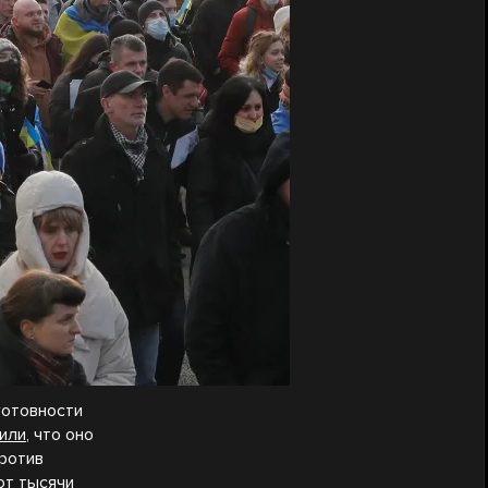
готовности
или
, что оно
против
 от
тысячи