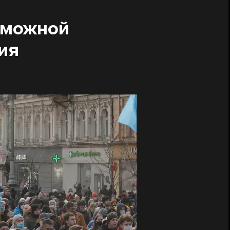
зможной
ия