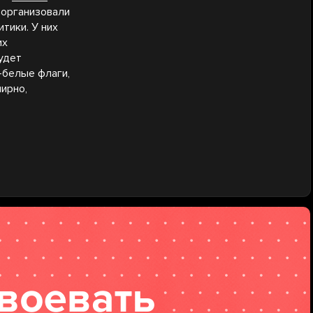
 организовали
тики. У них
их
будет
-белые флаги,
ирно,