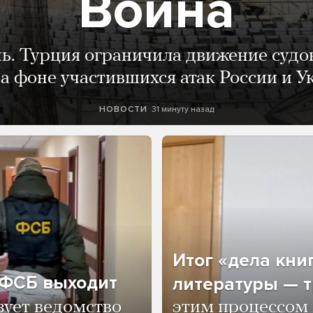
Война
нь. Турция ограничила движение судо
а фоне участившихся атак России и 
31 минуту назад
НОВОСТИ
Итог «дела кни
о ФСБ выходит
литературы — т
зует ведомство
этим процессом 