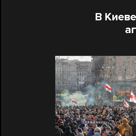
В Киев
а