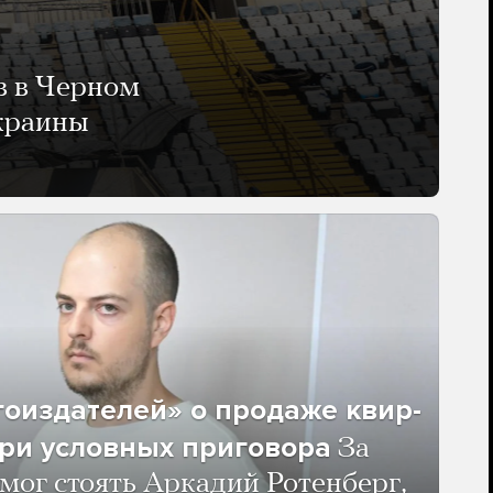
в в Черном
Украины
гоиздателей» о продаже квир-
ри условных приговора
За
мог стоять Аркадий Ротенберг,