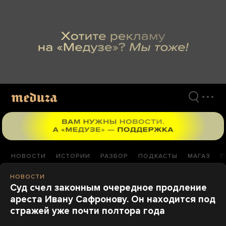
Перейти
к
материалам
НОВОСТИ
ИСТОРИИ
РАЗБОР
ПОДКАСТЫ
МАГАЗ
П
НОВОСТИ
Суд счел законным очередное продление
ареста Ивану Сафронову. Он находится под
стражей уже почти полтора года