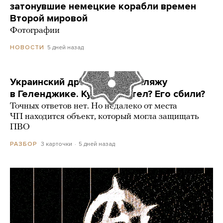
затонувшие немецкие корабли времен
Второй мировой
Фотографии
5 дней назад
НОВОСТИ
Украинский дрон попал по пляжу
в Геленджике. Куда он летел? Его сбили?
Точных ответов нет. Но недалеко от места
ЧП находится объект, который могла защищать
ПВО
3 карточки
5 дней назад
РАЗБОР