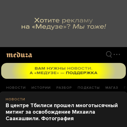
Перейти
к
материалам
НОВОСТИ
ИСТОРИИ
РАЗБОР
ПОДКАСТЫ
МАГАЗ
П
НОВОСТИ
В центре Тбилиси прошел многотысячный
митинг за освобождение Михаила
Саакашвили. Фотография