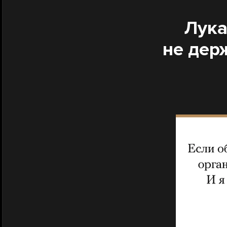
Лука
не дер