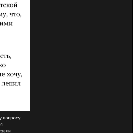
у вопросу:
ся
езали