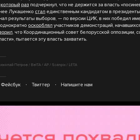
в
который
раз
подчеркнул, что не держится за власть «посин
анее Лукашенко
стал
единственным кандидатом в президенты
нал результаты выборов, — по версии ЦИК, в них победил име
еоднократно
оскорблял
участников демонстраций, начавшихс
ворил
, что Координационный совет белорусской оппозиции, 
асти», пытается эту власть захватить.
колай Петров / BelTA / AP / Scanpix / LETA
Фейсбук
Твиттер
Напишите нам