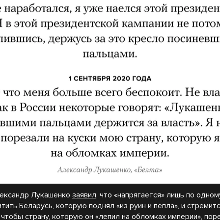
лександр Лукашенко
заявил
, что «напрягается» лишь по одном
тить Беларусь, которую поднял «из руин и пепла», и стремит
 чтобы страну, которую он «лепил на обломках империи», пор