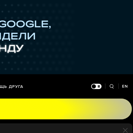
EN
ЩЬ ДРУГА