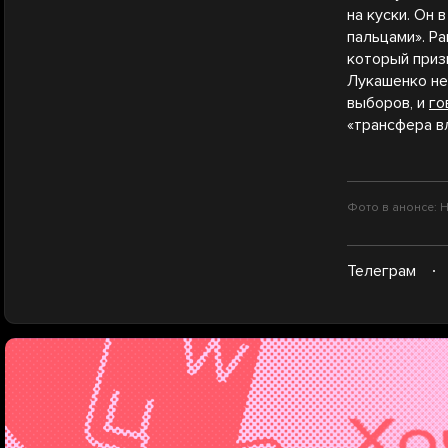
на куски. Он 
пальцами». Р
который приз
Лукашенко н
выборов, и
го
«трансфера вл
Фото в анонсе: Ни
Телеграм