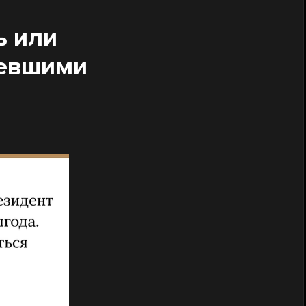
ь или
невшими