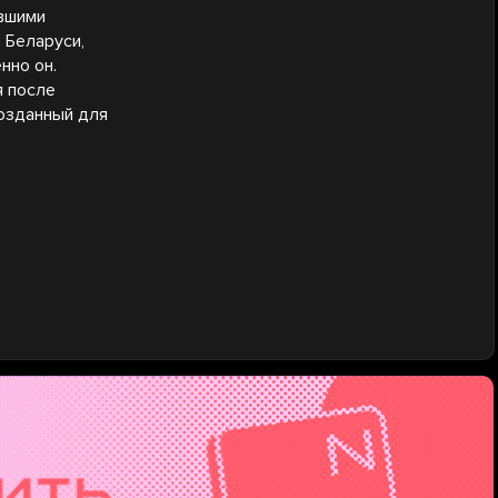
евшими
 Беларуси,
нно он.
я после
созданный для