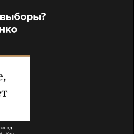
 выборы?
нко
 завод