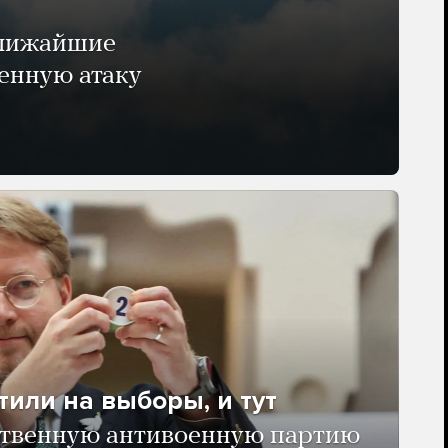
ближайшие
енную атаку
тили на выборы, и тут
твенную антивоенную партию