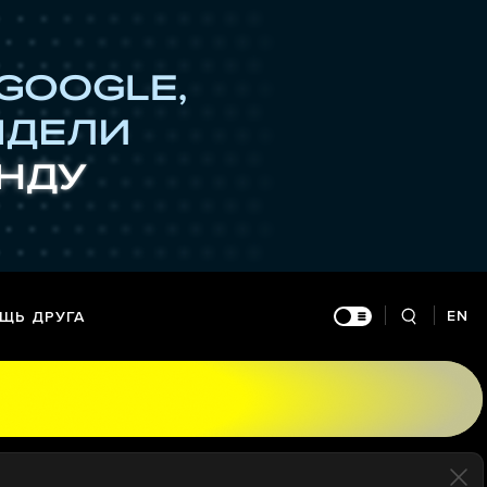
EN
ЩЬ ДРУГА