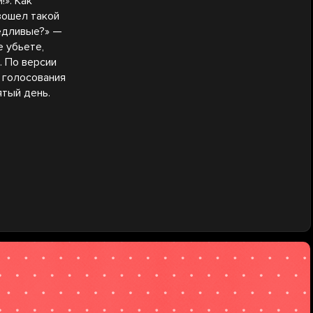
». Как
зошел такой
ведливые?» —
е убьете,
. По версии
 голосования
тый день.