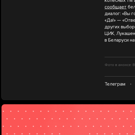
колесных тяг
сообщает
бел
диалог: «Вы 
«Да!» — «Отве
других выбор
ЦИК, Лукашен
в Беларуси н
Фото в анонсе: В
Телеграм