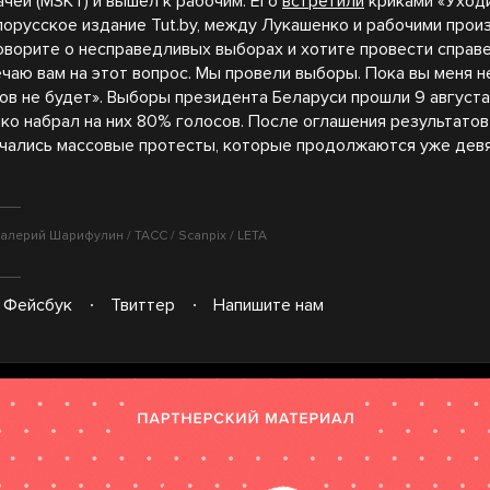
ачей (МЗКТ) и вышел к рабочим. Его
встретили
криками «Уходи!
орусское издание Tut.by, между Лукашенко и рабочими прои
говорите о несправедливых выборах и хотите провести спра
чаю вам на этот вопрос. Мы провели выборы. Пока вы меня н
ов не будет». Выборы президента Беларуси прошли 9 августа
ко набрал на них 80% голосов. После оглашения результатов
ачались массовые протесты, которые продолжаются уже девя
алерий Шарифулин / ТАСС / Scanpix / LETA
Фейсбук
Твиттер
Напишите нам