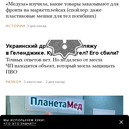
«Медуза» изучила, какие товары заказывают для
фронта на маркетплейсах (спойлер: даже
пластиковые мешки для тел погибших)
3 дня назад
ИСТОРИИ
Украинский дрон попал по пляжу
в Геленджике. Куда он летел? Его сбили?
Точных ответов нет. Но недалеко от места
ЧП находится объект, который могла защищать
ПВО
3 карточки
2 дня назад
РАЗБОР
МЫ ИСПОЛЬЗУЕМ КУКИ!
ЧТО ЭТО ЗНАЧИТ?