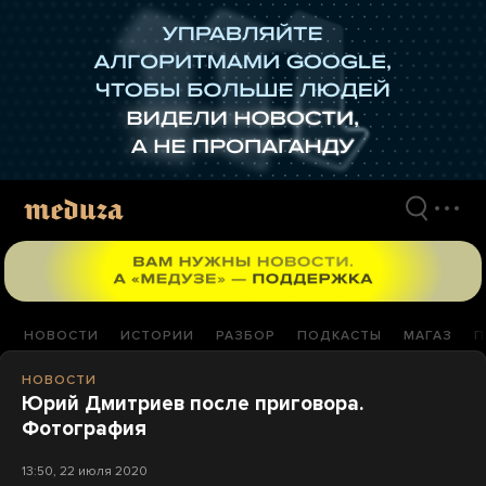
Перейти
к
материалам
НОВОСТИ
ИСТОРИИ
РАЗБОР
ПОДКАСТЫ
МАГАЗ
П
НОВОСТИ
Юрий Дмитриев после приговора.
Фотография
13:50, 22 июля 2020