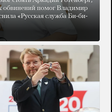
мог стоять Аркадий Ротенберг,
ых обвинений помог Владимир
нила «Русская служба Би-би-