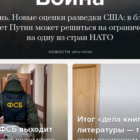
ень. Новые оценки разведки США: в 
лет Путин может решиться на огранич
на одну из стран НАТО
день назад
НОВОСТИ
Итог «дела кни
о ФСБ выходит
литературы — т