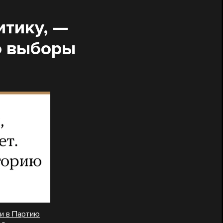
итику, —
ро выборы
и в Партию