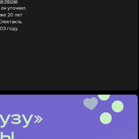
й песни
,
он уточнил,
уже 20 лет
 Спектакль
03 году.