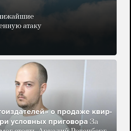
ближайшие
енную атаку
гоиздателей» о продаже квир-
ри условных приговора
За