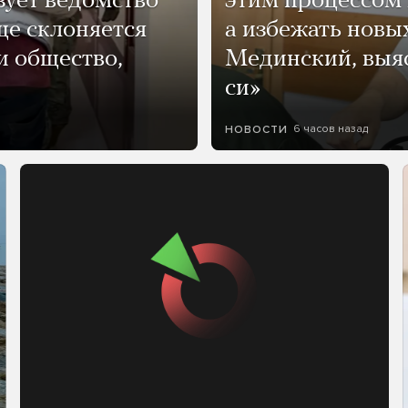
зует ведомство
этим процессом 
ще склоняется
а избежать нов
и общество,
Мединский, выяс
си»
6 часов назад
НОВОСТИ