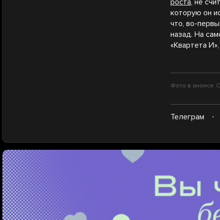
роста
, не сч
которую он и
что, во-первы
назад. На са
«Квартета И»,
Фото в анонсе: С
Телеграм