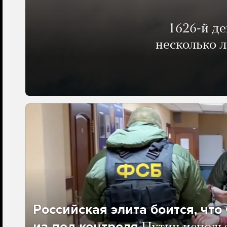
1626-й д
несколько 
Российская элита боится, чт
из-под контроля