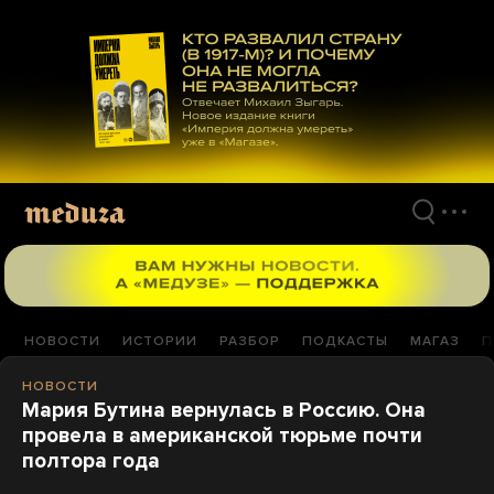
Перейти
к
материалам
НОВОСТИ
ИСТОРИИ
РАЗБОР
ПОДКАСТЫ
МАГАЗ
П
НОВОСТИ
Мария Бутина вернулась в Россию. Она
провела в американской тюрьме почти
полтора года