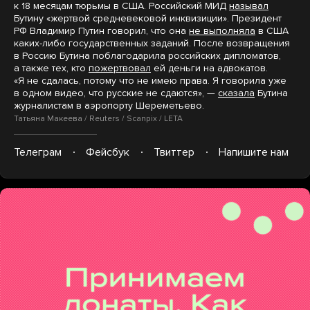
к 18 месяцам тюрьмы в США. Российский МИД
называл
Бутину «жертвой средневековой инквизиции». Президент
РФ Владимир Путин говорил, что она
не выполняла
в США
каких-либо государственных заданий. После возвращения
в Россию Бутина поблагодарила российских дипломатов,
а также тех, кто
пожертвовал
ей деньги на адвокатов.
«Я не сдалась, потому что не имею права. Я говорила уже
в одном видео, что русские не сдаются», —
сказала
Бутина
журналистам в аэропорту Шереметьево.
Татьяна Макеева / Reuters / Scanpix / LETA
Телеграм
Фейсбук
Твиттер
Напишите нам