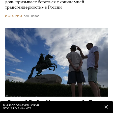
дочь призывает бороться с «эпидемией
трансгендерности» в России
день назад
ИСТОРИИ
«Виталий Выбор Миллионов», «За Питер»,
МЫ ИСПОЛЬЗУЕМ КУКИ!
«Транспорт СПб» — так теперь
ЧТО ЭТО ЗНАЧИТ?