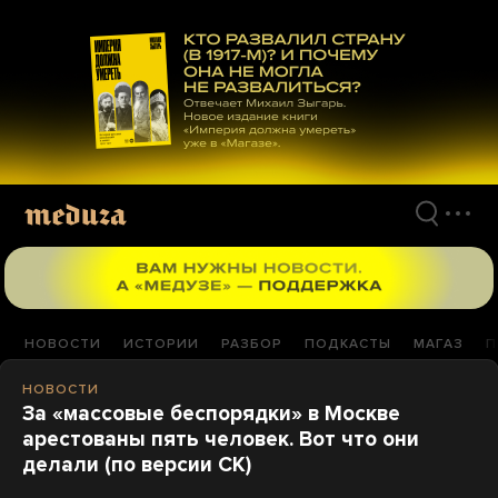
Перейти
к
материалам
НОВОСТИ
ИСТОРИИ
РАЗБОР
ПОДКАСТЫ
МАГАЗ
П
НОВОСТИ
За «массовые беспорядки» в Москве
арестованы пять человек. Вот что они
делали (по версии СК)