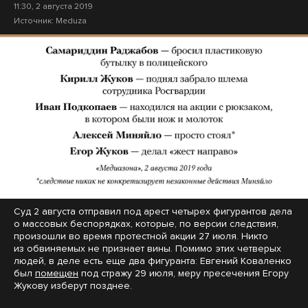
11:30, 2 августа 2019
Источник:
Meduza
Суд 2 августа отправил под арест четырех фигурантов дела
о массовых беспорядках, которые, по версии следствия,
произошли во время протестной акции 27 июля. Никто
из обвиняемых не признает вины. Помимо этих четверых
людей, в деле есть еще два фигуранта: Евгений Коваленко
был
помещен
под стражу 29 июля, меру пресечения Егору
Жукову изберут позднее.