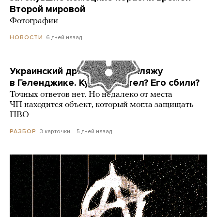
Второй мировой
Фотографии
6 дней назад
НОВОСТИ
Украинский дрон попал по пляжу
в Геленджике. Куда он летел? Его сбили?
Точных ответов нет. Но недалеко от места
ЧП находится объект, который могла защищать
ПВО
3 карточки
5 дней назад
РАЗБОР