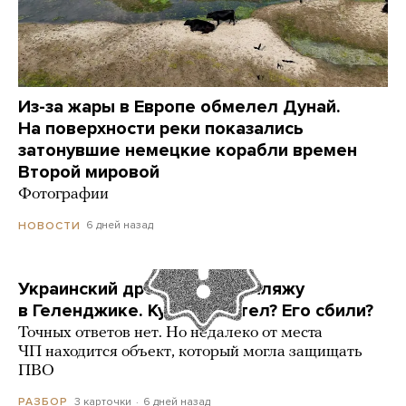
Из-за жары в Европе обмелел Дунай.
На поверхности реки показались
затонувшие немецкие корабли времен
Второй мировой
Фотографии
6 дней назад
НОВОСТИ
Украинский дрон попал по пляжу
в Геленджике. Куда он летел? Его сбили?
Точных ответов нет. Но недалеко от места
ЧП находится объект, который могла защищать
ПВО
3 карточки
6 дней назад
РАЗБОР