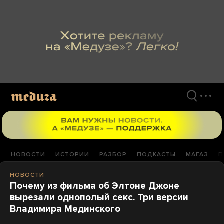
Перейти
к
материалам
НОВОСТИ
ИСТОРИИ
РАЗБОР
ПОДКАСТЫ
МАГАЗ
П
НОВОСТИ
Почему из фильма об Элтоне Джоне
вырезали однополый секс. Три версии
Владимира Мединского