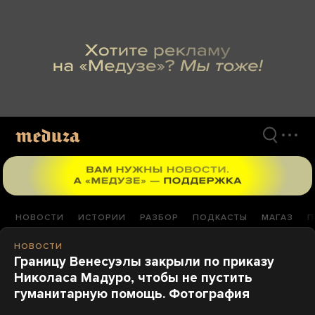
Перейти
к
материалам
НОВОСТИ
ИСТОРИИ
РАЗБОР
ПОДКАСТЫ
МАГАЗ
П
НОВОСТИ
Границу Венесуэлы закрыли по приказу
Николаса Мадуро, чтобы не пустить
гуманитарную помощь. Фотография