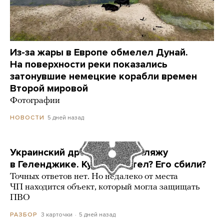
Из-за жары в Европе обмелел Дунай.
На поверхности реки показались
затонувшие немецкие корабли времен
Второй мировой
Фотографии
5 дней назад
НОВОСТИ
Украинский дрон попал по пляжу
в Геленджике. Куда он летел? Его сбили?
Точных ответов нет. Но недалеко от места
ЧП находится объект, который могла защищать
ПВО
3 карточки
5 дней назад
РАЗБОР