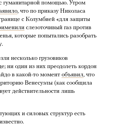
 с гуманитарной помощью. Утром
аявило
, что по приказу Николаса
границе с Колумбией «для защиты
рименили
слезоточивый газ против
енья, которые попытались разобрать
у.
зли несколько грузовиков
е; ни один из них преодолеть кордон
уайдо в какой-то момент
объявил
, что
рриторию Венесуэлы (как сообщила
ствует действительности лишь
стующих и силовых структур есть
известно.