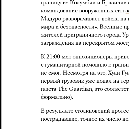
границу из Колумбии и Бразилии
командование вооруженных сил
з
Мадуро разворачивает войска на 
мира и безопасности». Военные
п
жителей приграничного города Ур
заграждения на перекрытом мост
К 21:00 мск оппозиционеры приве
с гуманитарной помощью к границ
не смог. Несмотря на это, Хуан Г
первый грузовик уже попал на те
газета The Guardian, это соответ
формально).
В результате столкновений проте
пострадавшие, точное их число не