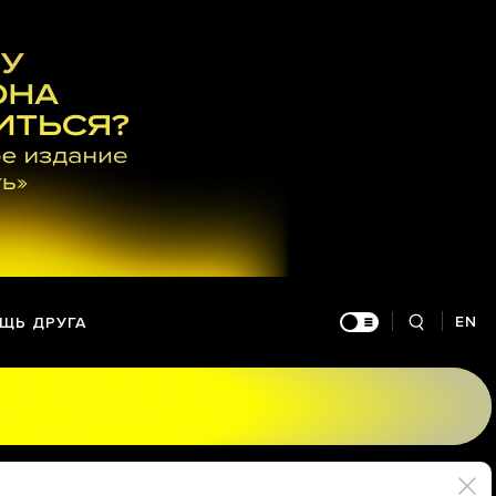
EN
ЩЬ ДРУГА