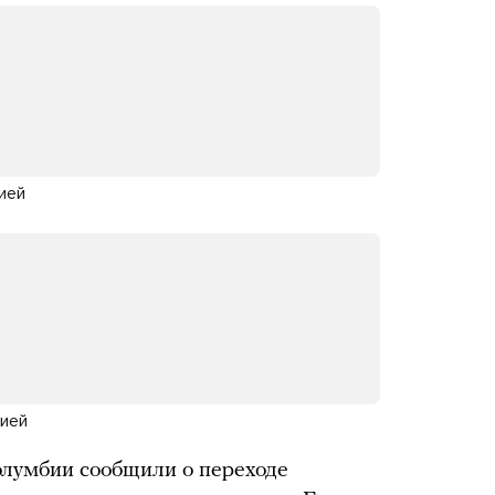
ией
бией
олумбии сообщили о переходе