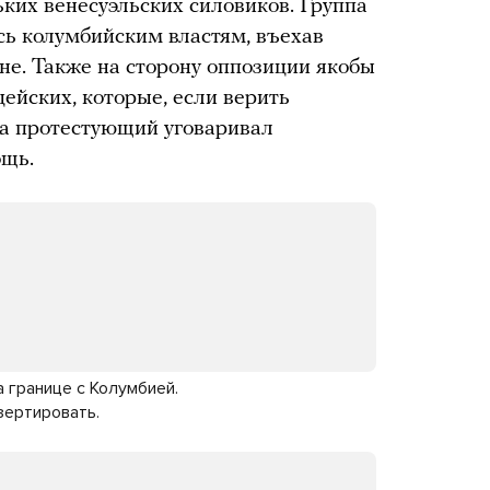
ьких венесуэльских силовиков. Группа
ась колумбийским властям, въехав
не. Также на сторону оппозиции якобы
йских, которые, если верить
да протестующий уговаривал
ощь.
 границе с Колумбией.
зертировать.