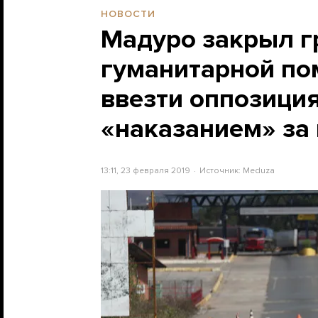
НОВОСТИ
Мадуро закрыл г
гуманитарной по
ввезти оппозици
«наказанием» за
13:11, 23 февраля 2019
Источник:
Meduza