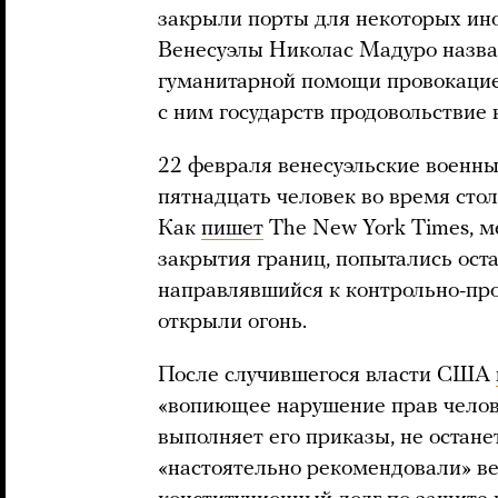
закрыли порты для некоторых ин
Венесуэлы Николас Мадуро назва
гуманитарной помощи провокацие
с ним государств продовольствие 
22 февраля венесуэльские военны
пятнадцать человек во время сто
Как
пишет
The New York Times, м
закрытия границ, попытались ост
направлявшийся к контрольно-про
открыли огонь.
После случившегося власти США
«вопиющее нарушение прав челове
выполняет его приказы, не остан
«настоятельно рекомендовали» ве