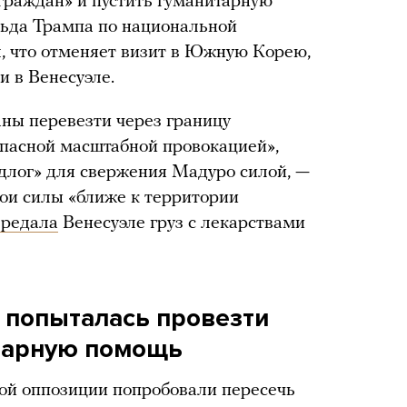
граждан» и пустить гуманитарную
льда Трампа по национальной
, что отменяет визит в Южную Корею,
и в Венесуэле.
ланы перевезти через границу
пасной масштабной провокацией»,
длог» для свержения Мадуро силой, —
ои силы «ближе к территории
ередала
Венесуэле груз с лекарствами
 попыталась провезти
итарную помощь
кой оппозиции попробовали пересечь