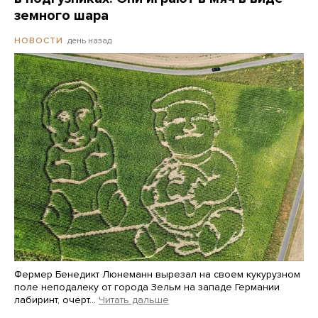
земного шара
день назад
НОВОСТИ
Фермер Бенедикт Люнеманн вырезал на своем кукурузном
поле неподалеку от города Зельм на западе Германии
лабиринт, очерт…
Читать дальше
Martin Meissner / AP / Scanpix / LETA