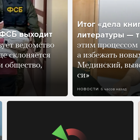
Итог «дела кни
о ФСБ выходит
литературы — т
зует ведомство
этим процессом 
ще склоняется
а избежать нов
и общество,
Мединский, выяс
си»
6 часов назад
НОВОСТИ