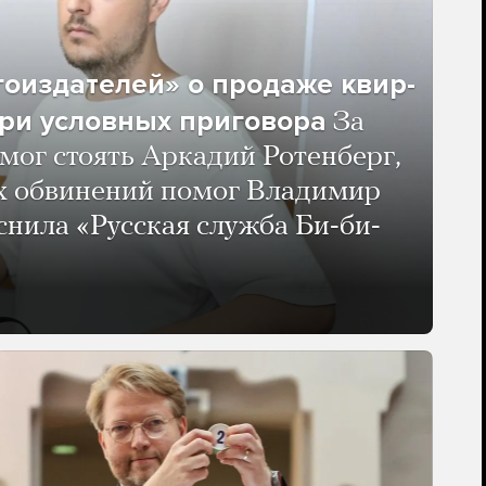
гоиздателей» о продаже квир-
ри условных приговора
За
мог стоять Аркадий Ротенберг,
ых обвинений помог Владимир
нила «Русская служба Би-би-