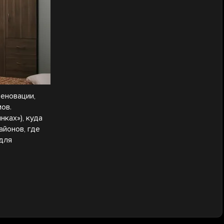
еновации,
ов.
ках»), куда
айонов, где
 для