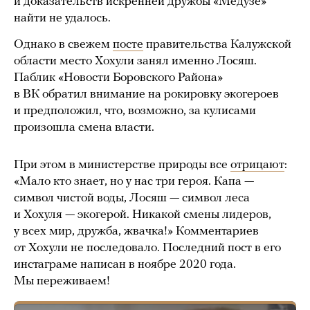
и доказательств искренней дружбы «Медузе»
найти не удалось.
Однако в свежем
посте
правительства Калужской
области место Хохули занял именно Лосяш.
Паблик «Новости Боровского Района»
в ВК обратил внимание на рокировку экогероев
и предположил, что, возможно, за кулисами
произошла смена власти.
При этом в министерстве природы все
отрицают
:
«Мало кто знает, но у нас три героя. Капа —
символ чистой воды, Лосяш — символ леса
и Хохуля — экогерой. Никакой смены лидеров,
у всех мир, дружба, жвачка!» Комментариев
от Хохули не последовало. Последний пост в его
инстаграме написан в ноябре 2020 года.
Мы переживаем!