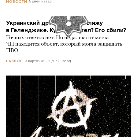
5 дней назад
НОВОСТИ
Украинский дрон попал по пляжу
в Геленджике. Куда он летел? Его сбили?
Точных ответов нет. Но недалеко от места
ЧП находится объект, который могла защищать
ПВО
3 карточки
5 дней назад
РАЗБОР