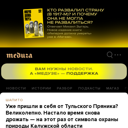
Перейти
к
материалам
НОВОСТИ
ИСТОРИИ
РАЗБОР
ПОДКАСТЫ
МАГАЗ
П
ШАПИТО
Уже пришли в себя от Тульского Пряника?
Великолепно. Настало время снова
дрожать — на этот раз от символа охраны
природы Калужской области