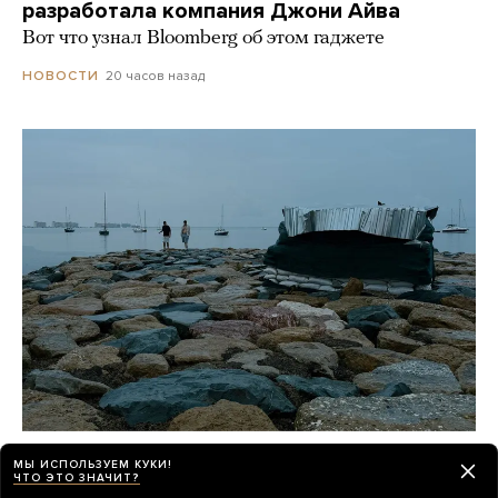
разработала компания Джони Айва
Вот что узнал Bloomberg об этом гаджете
20 часов назад
НОВОСТИ
«Никогда так страшно не было, как
МЫ ИСПОЛЬЗУЕМ КУКИ!
сейчас»
ЧТО ЭТО ЗНАЧИТ?