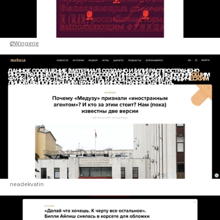
@Wingerie
neadekvatin