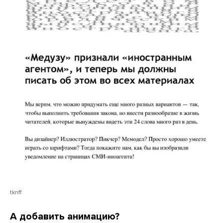
tknff
А добавить анимацию?