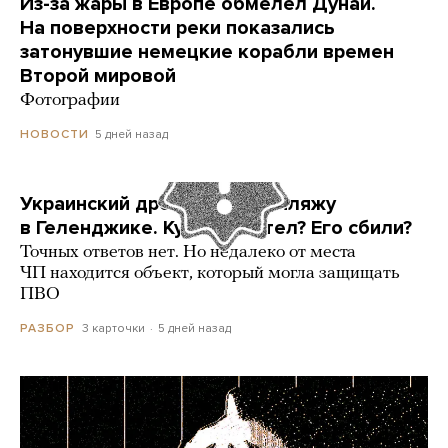
Из-за жары в Европе обмелел Дунай.
На поверхности реки показались
затонувшие немецкие корабли времен
Второй мировой
Фотографии
5 дней назад
НОВОСТИ
Украинский дрон попал по пляжу
в Геленджике. Куда он летел? Его сбили?
Точных ответов нет. Но недалеко от места
ЧП находится объект, который могла защищать
ПВО
3 карточки
5 дней назад
РАЗБОР