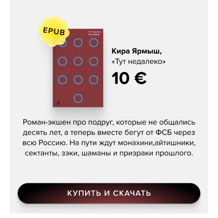
Кира Ярмыш, «Тут недалеко»