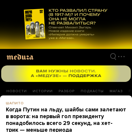
Перейти
к
материалам
НОВОСТИ
ИСТОРИИ
РАЗБОР
ПОДКАСТЫ
МАГАЗ
П
ШАПИТО
Когда Путин на льду, шайбы сами залетают
в ворота: на первый гол президенту
понадобилось всего 29 секунд, на хет-
трик — меньше периода