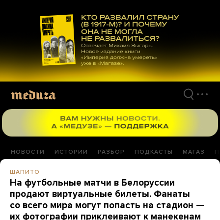
Перейти
к
материалам
НОВОСТИ
ИСТОРИИ
РАЗБОР
ПОДКАСТЫ
МАГАЗ
П
ШАПИТО
На футбольные матчи в Белоруссии
продают виртуальные билеты. Фанаты
со всего мира могут попасть на стадион —
их фотографии приклеивают к манекенам