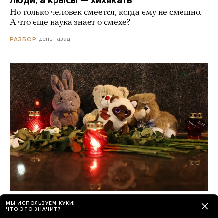
люди, а крысы — хихикать
Но только человек смеется, когда ему не смешно.
А что еще наука знает о смехе?
день назад
РАЗБОР
О погибших при падении украинского
МЫ ИСПОЛЬЗУЕМ КУКИ!
ЧТО ЭТО ЗНАЧИТ?
дрона на пляж в Геленджике по-прежнему