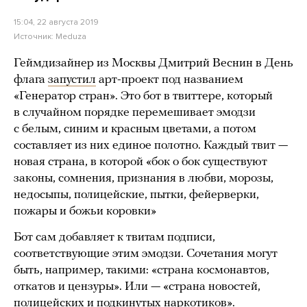
15:04, 22 августа 2019
Источник:
Meduza
Геймдизайнер из Москвы Дмитрий Веснин в День
флага
запустил
арт-проект под названием
«Генератор стран». Это бот в твиттере, который
в случайном порядке перемешивает эмодзи
с белым, синим и красным цветами, а потом
составляет из них единое полотно. Каждый твит —
новая страна, в которой «бок о бок существуют
законы, сомнения, признания в любви, морозы,
недосыпы, полицейские, пытки, фейерверки,
пожары и божьи коровки»
Бот сам добавляет к твитам подписи,
соответствующие этим эмодзи. Сочетания могут
быть, например, такими: «страна космонавтов,
откатов и цензуры». Или — «страна новостей,
полицейских и подкинутых наркотиков».