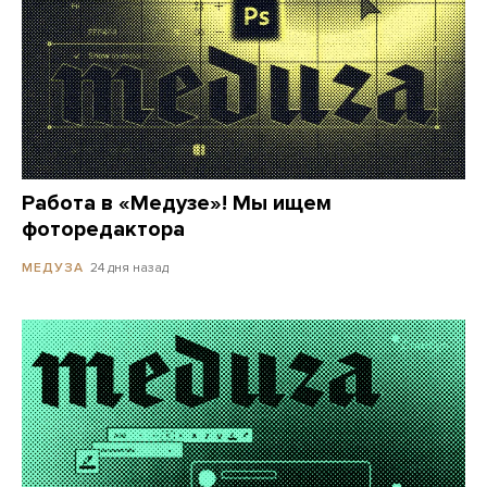
Работа в «Медузе»! Мы ищем
фоторедактора
24 дня назад
МЕДУЗА