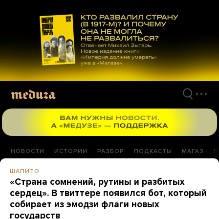
Перейти
к
материалам
НОВОСТИ
ИСТОРИИ
РАЗБОР
ПОДКАСТЫ
МАГАЗ
П
ШАПИТО
«Страна сомнений, рутины и разбитых
сердец». В твиттере появился бот, который
собирает из эмодзи флаги новых
государств