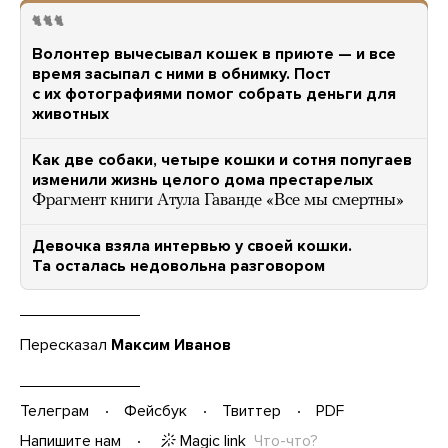
🐈🐈🐈
Волонтер вычесывал кошек в приюте — и все
время засыпал с ними в обнимку. Пост
с их фотографиями помог собрать деньги для
животных
Как две собаки, четыре кошки и сотня попугаев
изменили жизнь целого дома престарелых
Фрагмент книги Атула Гаванде «Все мы смертны»
Девочка взяла интервью у своей кошки.
Та осталась недовольна разговором
Пересказал
Максим Иванов
Телеграм
Фейсбук
Твиттер
PDF
Magic link
Что-что?
Напишите нам