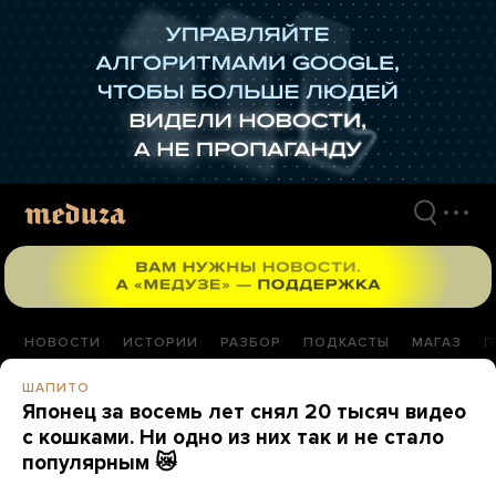
Перейти
к
материалам
НОВОСТИ
ИСТОРИИ
РАЗБОР
ПОДКАСТЫ
МАГАЗ
П
ШАПИТО
Японец за восемь лет снял 20 тысяч видео
с кошками. Ни одно из них так и не стало
популярным 😿