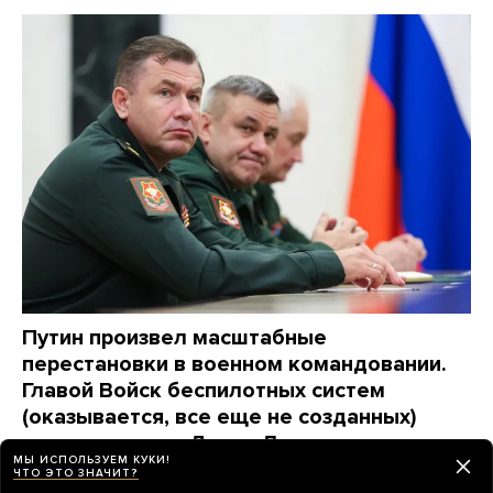
Путин произвел масштабные
перестановки в военном командовании.
Главой Войск беспилотных систем
(оказывается, все еще не созданных)
станет генерал Денис Лямин
МЫ ИСПОЛЬЗУЕМ КУКИ!
Максимально коротко о новых назначениях
ЧТО ЭТО ЗНАЧИТ?