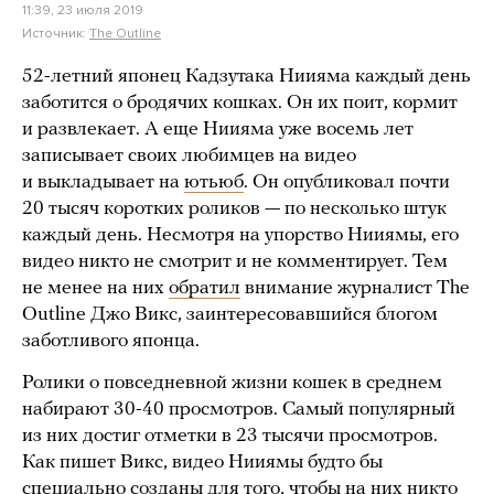
11:39, 23 июля 2019
Источник:
The Outline
52-летний японец Кадзутака Ниияма каждый день
заботится о бродячих кошках. Он их поит, кормит
и развлекает. А еще Ниияма уже восемь лет
записывает своих любимцев на видео
и выкладывает на
ютьюб
. Он опубликовал почти
20 тысяч коротких роликов — по несколько штук
каждый день. Несмотря на упорство Нииямы, его
видео никто не смотрит и не комментирует. Тем
не менее на них
обратил
внимание журналист The
Outline Джо Викс, заинтересовавшийся блогом
заботливого японца.
Ролики о повседневной жизни кошек в среднем
набирают 30-40 просмотров. Самый популярный
из них достиг отметки в 23 тысячи просмотров.
Как пишет Викс, видео Нииямы будто бы
специально созданы для того, чтобы на них никто