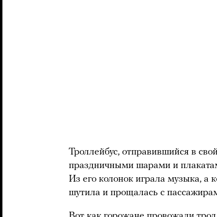
Троллейбус, отправившийся в сво
праздничными шарами и плакатам
Из его колонок играла музыка, а 
шутила и прощалась с пассажирам
Вот как горожане провожали трол