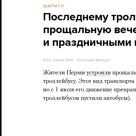
ШАПИТО
Последнему трол
прощальную вече
и праздничными 
11:53, 1 июля 2019
Источник:
Meduza
Жители Перми
устроили
прощальн
троллейбусу. Этот вид транспорта 
но с 1 июля его движение прекра
троллейбусов пустили автобусы).