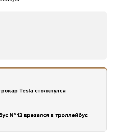
трокар Tesla столкнулся
бус № 13 врезался в троллейбус