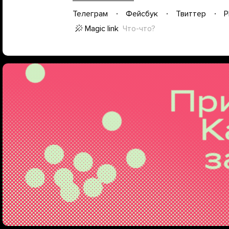
Телеграм
Фейсбук
Твиттер
P
Magic link
Что-что?