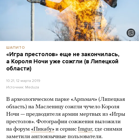
ШАПИТО
«Игра престолов» еще не закончилась,
а Короля Ночи уже сожгли (в Липецкой
области)
10:21, 12 марта 2019
Источник:
Meduza
В археологическом парке «Аргамач» (Липецкая
область) на Масленицу сожгли чучело Короля
Ночи — предводителя армии мертвых из «Игры
престолов». Фотографии сожжения выложили
на форум
«Пикабу»
и сервис
Imgur
, где снимки
заметили англоязычные пользователи.