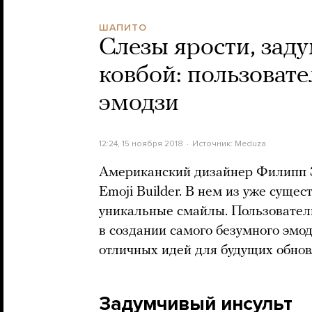
ШАПИТО
Слезы ярости, зад
ковбой: пользоват
эмодзи
12:24, 15 ноября 2018
Источник:
Meduza
Американский дизайнер Филипп
Emoji Builder. В нем из уже сущ
уникальные смайлы. Пользователи
в создании самого безумного эмод
отличных идей для будущих обнов
Задумчивый инсульт