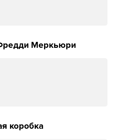
 Фредди Меркьюри
ая коробка