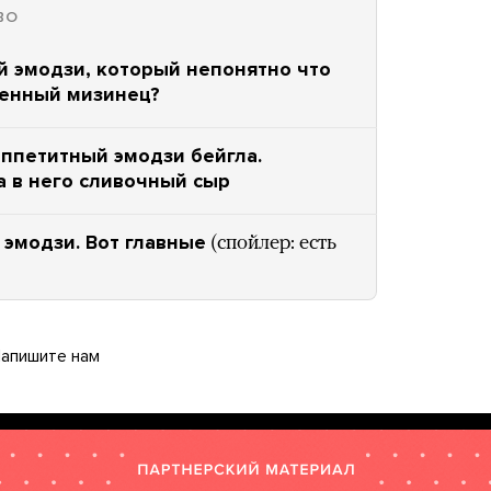
ВО
й эмодзи, который непонятно что
ленный мизинец?
аппетитный эмодзи бейгла.
а в него сливочный сыр
 эмодзи. Вот главные
(спойлер: есть
апишите нам