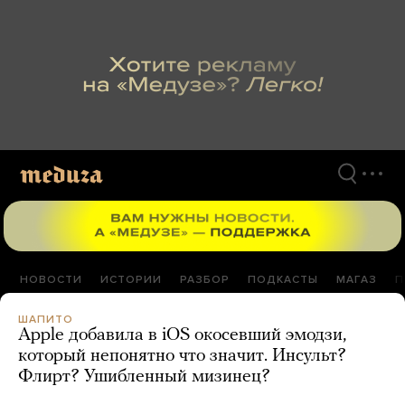
Перейти
к
материалам
НОВОСТИ
ИСТОРИИ
РАЗБОР
ПОДКАСТЫ
МАГАЗ
П
ШАПИТО
Apple добавила в iOS окосевший эмодзи,
который непонятно что значит. Инсульт?
Флирт? Ушибленный мизинец?