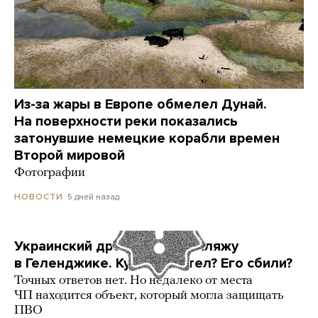
Из-за жары в Европе обмелел Дунай.
На поверхности реки показались
затонувшие немецкие корабли времен
Второй мировой
Фотографии
5 дней назад
НОВОСТИ
Украинский дрон попал по пляжу
в Геленджике. Куда он летел? Его сбили?
Точных ответов нет. Но недалеко от места
ЧП находится объект, который могла защищать
ПВО