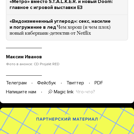
«Метро» вместо S.T.A.L.K.E.R. и новый Doom:
главное с игровой выставки E3
«Видоизмененный углерод»: секс, насилие
и погружение в лед
Чем хорош (и чем плох)
новый киберпанк-детектив от Netflix
Максим Иванов
Фото в анонсе: CD Projekt RED
Телеграм
Фейсбук
Твиттер
PDF
Magic link
Что-что?
Напишите нам