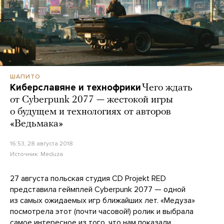
ШАПИТО
Киберславяне и технофрики
Чего ждать
от Cyberpunk 2077 — жестокой игры
о будущем и технологиях от авторов
«Ведьмака»
16:53, 28 августа 2018
Источник:
Meduza
27 августа польская студия CD Projekt RED
представила геймплей Cyberpunk 2077 — одной
из самых ожидаемых игр ближайших лет. «Медуза»
посмотрела этот (почти часовой!) ролик и выбрала
самое интересное из того, что нам показали.