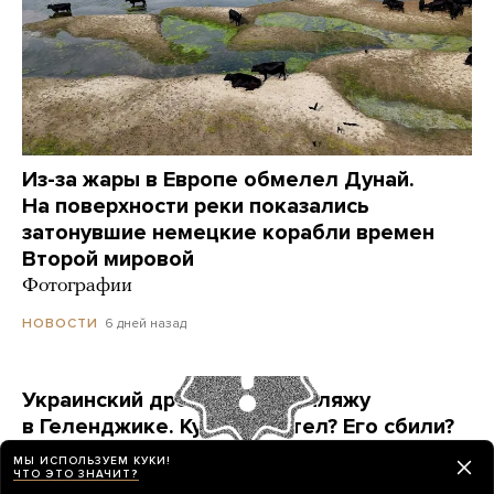
Из-за жары в Европе обмелел Дунай.
На поверхности реки показались
затонувшие немецкие корабли времен
Второй мировой
Фотографии
6 дней назад
НОВОСТИ
Украинский дрон попал по пляжу
в Геленджике. Куда он летел? Его сбили?
Точных ответов нет. Но недалеко от места
МЫ ИСПОЛЬЗУЕМ КУКИ!
ЧП находится объект, который могла защищать
ЧТО ЭТО ЗНАЧИТ?