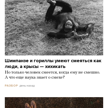
Шимпанзе и гориллы умеют смеяться как
люди, а крысы — хихикать
Но только человек смеется, когда ему не смешно.
А что еще наука знает о смехе?
день назад
РАЗБОР