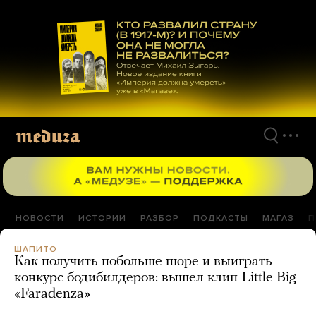
Перейти
к
материалам
НОВОСТИ
ИСТОРИИ
РАЗБОР
ПОДКАСТЫ
МАГАЗ
П
ШАПИТО
Как получить побольше пюре и выиграть
конкурс бодибилдеров: вышел клип Little Big
«Faradenza»