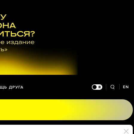
EN
ЩЬ ДРУГА