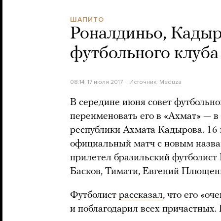
ШАПИТО
Роналдиньо, Кадыр
футбольного клуба
08:14, 17 июля 2017
Источник:
Meduza
В середине июня совет футбольно
переименовать его в «Ахмат» — в
республики Ахмата Кадырова. 16
официальный матч с новым назван
прилетел бразильский футболист 
Басков, Тимати, Евгений Плющенк
Футболист
рассказал
, что его «о
и поблагодарил всех причастных. 