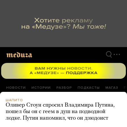
Перейти
к
материалам
НОВОСТИ
ИСТОРИИ
РАЗБОР
ПОДКАСТЫ
МАГАЗ
П
ШАПИТО
Оливер Стоун спросил Владимира Путина,
пошел бы он с геем в душ на подводной
лодке. Путин напомнил, что он дзюдоист