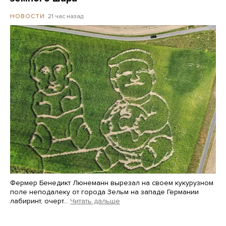
21 час назад
НОВОСТИ
Фермер Бенедикт Люнеманн вырезал на своем кукурузном
поле неподалеку от города Зельм на западе Германии
лабиринт, очерт…
Читать дальше
Martin Meissner / AP / Scanpix / LETA