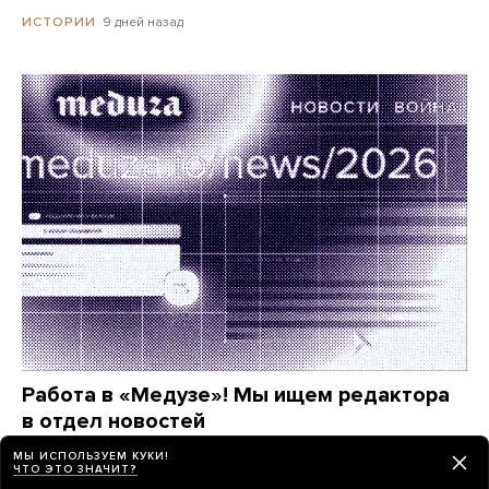
9 дней назад
ИСТОРИИ
Работа в «Медузе»! Мы ищем редактора
в отдел новостей
МЫ ИСПОЛЬЗУЕМ КУКИ!
месяц назад
ИСТОРИИ
ЧТО ЭТО ЗНАЧИТ?