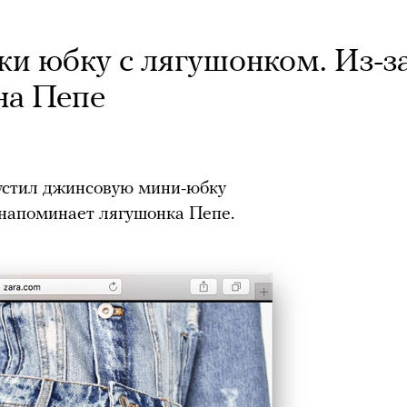
жи юбку с лягушонком. Из-з
 на Пепе
устил джинсовую мини-юбку
 напоминает лягушонка Пепе.