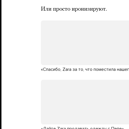
Или просто иронизируют.
«Спасибо, Zara за то, что поместила наш
«Дайте Zara продавать одежду с Пепе»