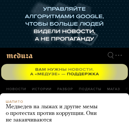
Перейти
к
материалам
НОВОСТИ
ИСТОРИИ
РАЗБОР
ПОДКАСТЫ
МАГАЗ
П
ШАПИТО
Медведев на лыжах и другие мемы
о протестах против коррупции. Они
не заканчиваются