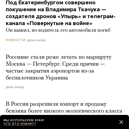
Под Екатеринбургом совершено
покушение на Владимира Ткачука —
создателя дронов «Упырь» и телеграм-
канала «Повернутые на войне»
Он выжил, но водитель его автомобиля погиб
день назад
НОВОСТИ
Россияне стали реже летать по маршруту
Москва — Петербург. Среди причин —
частые закрытия аэропортов из-за
беспилотников Украины
день назад
В России разрешили импорт и продажу
бензина более низкого экологического класса
день назад
МЫ ИСПОЛЬЗУЕМ КУКИ!
ЧТО ЭТО ЗНАЧИТ?