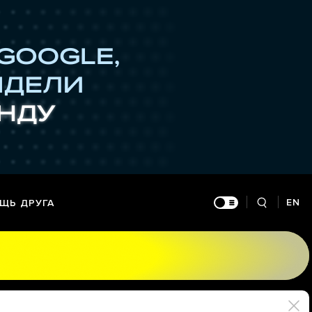
EN
ЩЬ ДРУГА