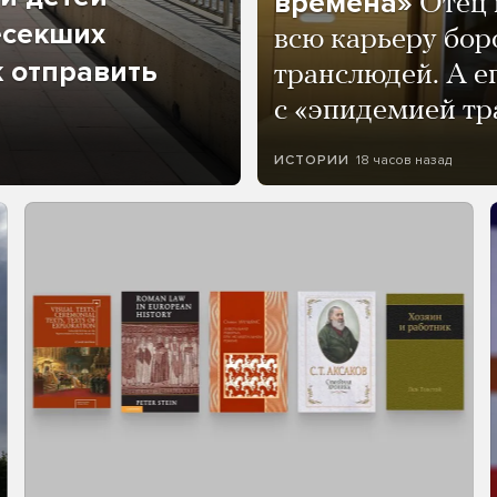
времена»
Отец 
есекших
всю карьеру бор
к отправить
транслюдей. А е
с «эпидемией тр
18 часов назад
ИСТОРИИ