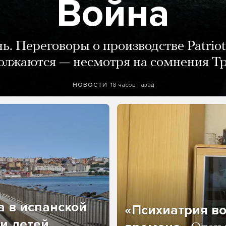
Война
нь. Переговоры о производстве Patriot
олжаются — несмотря на сомнения Т
18 часов назад
НОВОСТИ
а в испанской
«Психиатрия в
и детей