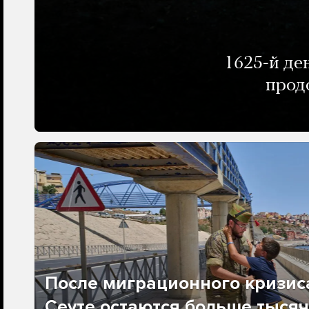
1625-й де
прод
После миграционного кризис
Сеуте остаются больше тысяч