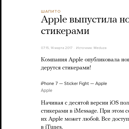
ШАПИТО
Apple выпустила но
стикерами
07:15, 14 марта 2017
Источник:
Meduza
Компания Apple опубликовала нов
дерутся стикерами!
iPhone 7 — Sticker Fight — Apple
Apple
Начиная с десятой версии iOS по
стикерами в iMessage. При этом 
их Apple может любой. Все досту
в
iTunes
.