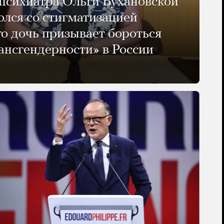
психиатра Ольги Бухановской
олся со стигматизацией
го дочь призывает бороться
ансгендерности» в России