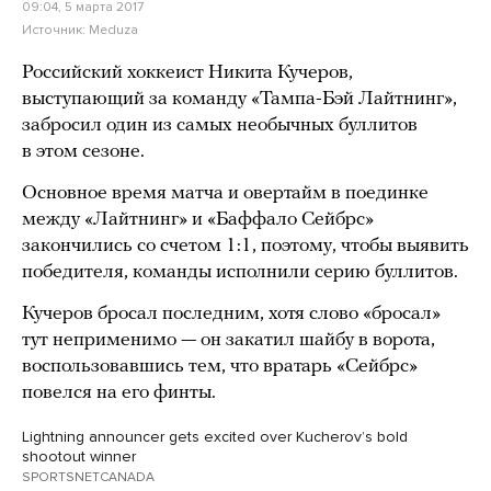
09:04, 5 марта 2017
Источник:
Meduza
Российский хоккеист Никита Кучеров,
выступающий за команду «Тампа-Бэй Лайтнинг»,
забросил один из самых необычных буллитов
в этом сезоне.
Основное время матча и овертайм в поединке
между «Лайтнинг» и «Баффало Сейбрс»
закончились со счетом 1:1, поэтому, чтобы выявить
победителя, команды исполнили серию буллитов.
Кучеров бросал последним, хотя слово «бросал»
тут неприменимо — он закатил шайбу в ворота,
воспользовавшись тем, что вратарь «Сейбрс»
повелся на его финты.
Lightning announcer gets excited over Kucherovʼs bold
shootout winner
SPORTSNETCANADA