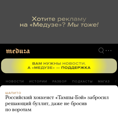
Перейти
к
материалам
НОВОСТИ
ИСТОРИИ
РАЗБОР
ПОДКАСТЫ
МАГАЗ
П
ШАПИТО
Российский хоккеист «Тампы-Бэй» забросил
решающий буллит, даже не бросив
по воротам