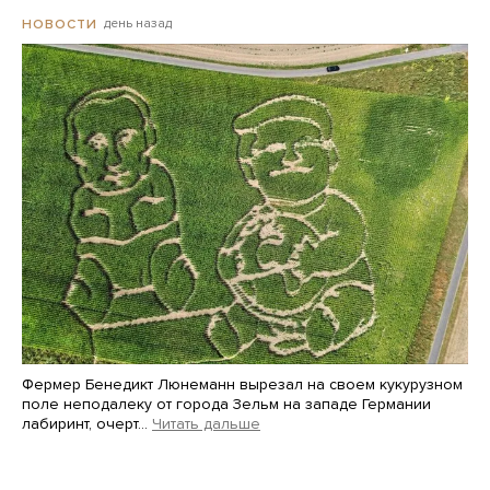
день назад
НОВОСТИ
Фермер Бенедикт Люнеманн вырезал на своем кукурузном
поле неподалеку от города Зельм на западе Германии
лабиринт, очерт…
Читать дальше
Martin Meissner / AP / Scanpix / LETA