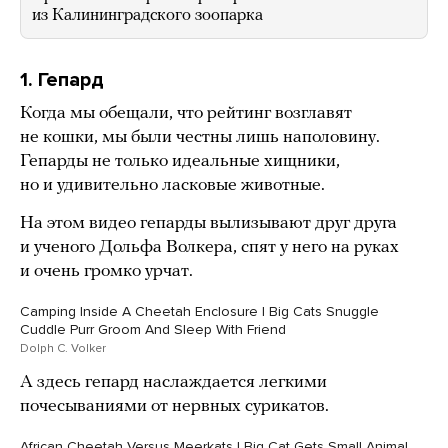
из Калининградского зоопарка
1. Гепард
Когда мы обещали, что рейтинг возглавят
не кошки, мы были честны лишь наполовину.
Гепарды не только идеальные хищники,
но и удивительно ласковые животные.
На этом видео гепарды вылизывают друг друга
и ученого Дольфа Волкера, спят у него на руках
и очень громко урчат.
Camping Inside A Cheetah Enclosure | Big Cats Snuggle
Cuddle Purr Groom And Sleep With Friend
Dolph C. Volker
А здесь гепард наслаждается легкими
почесываниями от нервных сурикатов.
African Cheetah Versus Meerkats | Big Cat Gets Small Animal