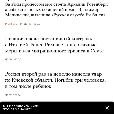
За этим процессом мог стоять Аркадий Ротенберг,
а избежать новых обвинений помог Владимир
Мединский, выяснила «Русская служба Би-би-си»
день назад
НОВОСТИ
Испания ввела пограничный контроль
с Италией. Ранее Рим ввел аналогичные
меры из-за миграционного кризиса в Сеуте
день назад
Россия второй раз за неделю нанесла удар
по Киевской области. Погибли три человека,
в том числе ребенок
день назад
МЫ ИСПОЛЬЗУЕМ КУКИ!
Сенат США одобрил законопроект
ЧТО ЭТО ЗНАЧИТ?