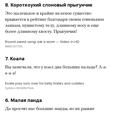
8. Короткоухий слоновый прыгунчик
Это маленькое и крайне нелепое существо
врывается в рейтинг благодаря своим тоненьким
лапкам, пушистому телу, длинному носу и еще
более длинному хвосту. Прыгунчик!
Round eared sengi eat a worm — Video in HD
MKROXTON
7. Коала
Вы замечали, что у коал два больших пальца? А-а-
а-а-а!
Koala joey runs over for belly tickles and cuddles
Symbio Wildlife Park
6. Малая панда
Да простят нас большие панды, но их рыжие