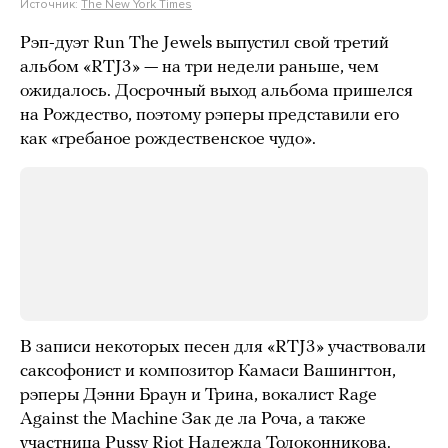
Источник:
The New York Times
Рэп-дуэт Run The Jewels выпустил свой третий
альбом «RTJ3» — на три недели раньше, чем
ожидалось. Досрочный выход альбома пришелся
на Рождество, поэтому рэперы представили его
как «гребаное рождественское чудо».
В записи некоторых песен для «RTJ3» участвовали
саксофонист и композитор Камаси Вашингтон,
рэперы Дэнни Браун и Трина, вокалист Rage
Against the Machine Зак де ла Роча, а также
участница Pussy Riot Надежда Толоконникова.