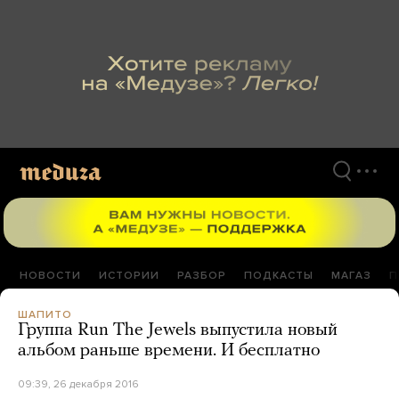
Перейти
к
материалам
НОВОСТИ
ИСТОРИИ
РАЗБОР
ПОДКАСТЫ
МАГАЗ
П
ШАПИТО
Группа Run The Jewels выпустила новый
альбом раньше времени. И бесплатно
09:39, 26 декабря 2016