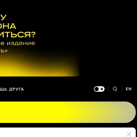
EN
ЩЬ ДРУГА