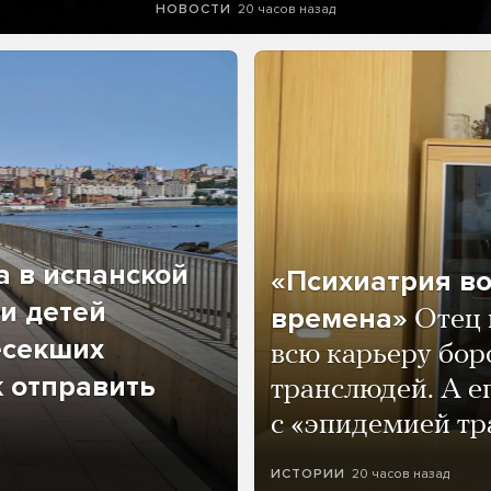
20 часов назад
НОВОСТИ
а в испанской
«Психиатрия в
и детей
времена»
Отец 
есекших
всю карьеру бор
к отправить
транслюдей. А е
с «эпидемией тр
20 часов назад
ИСТОРИИ