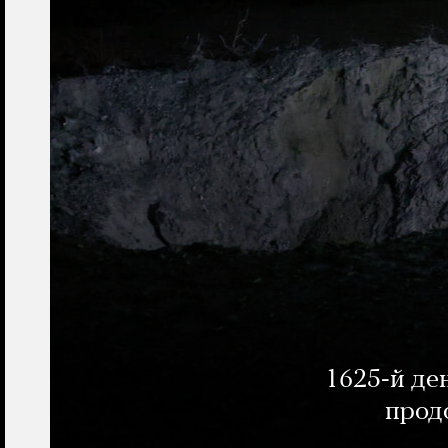
1625-й де
прод