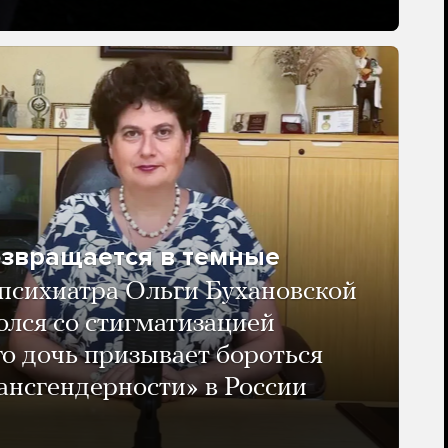
озвращается в темные
психиатра Ольги Бухановской
олся со стигматизацией
го дочь призывает бороться
ансгендерности» в России