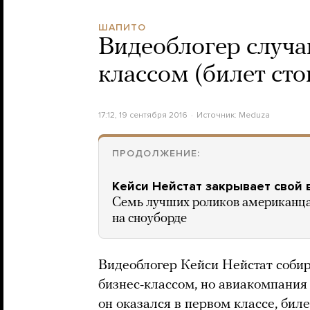
ШАПИТО
Видеоблогер случа
классом (билет сто
17:12, 19 сентября 2016
Источник:
Meduza
ПРОДОЛЖЕНИЕ:
Кейси Нейстат закрывает свой в
Семь лучших роликов американца
на сноуборде
Видеоблогер Кейси Нейстат собир
бизнес-классом, но авиакомпания
он оказался в первом классе, бил