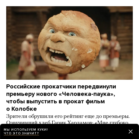
Российские прокатчики передвинули
премьеру нового «Человека-паука»,
чтобы выпустить в прокат фильм
о Колобке
Зрители обрушили его рейтинг еще до премьеры.
Озвучивший хлеб Гарик Харламов: «Мне глубоко
***** на Человека-паука, я Бэтмена люблю!»
МЫ ИСПОЛЬЗУЕМ КУКИ!
ЧТО ЭТО ЗНАЧИТ?