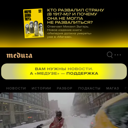
Перейти
к
материалам
НОВОСТИ
ИСТОРИИ
РАЗБОР
ПОДКАСТЫ
МАГАЗ
П