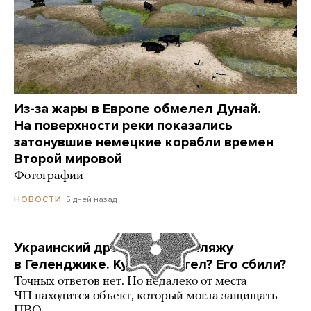
Из-за жары в Европе обмелел Дунай.
На поверхности реки показались
затонувшие немецкие корабли времен
Второй мировой
Фотографии
5 дней назад
НОВОСТИ
Украинский дрон попал по пляжу
в Геленджике. Куда он летел? Его сбили?
Точных ответов нет. Но недалеко от места
ЧП находится объект, который могла защищать
ПВО