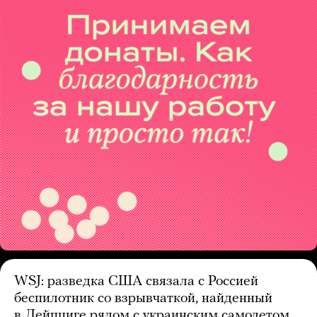
WSJ: разведка США связала с Россией
беспилотник со взрывчаткой, найденный
в Лейпциге рядом с украинским самолетом