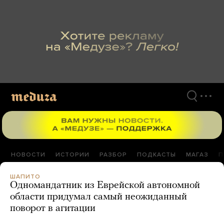
Перейти
к
материалам
НОВОСТИ
ИСТОРИИ
РАЗБОР
ПОДКАСТЫ
МАГАЗ
П
ШАПИТО
Одномандатник из Еврейской автономной
области придумал самый неожиданный
поворот в агитации