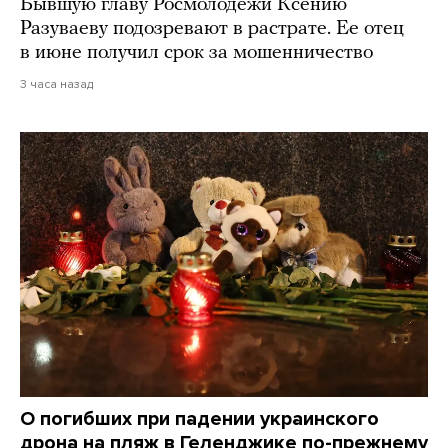
Бывшую главу Росмолодежи Ксению
Разуваеву подозревают в растрате. Ее отец
в июне получил срок за мошенничество
3 часа назад
О погибших при падении украинского
дрона на пляж в Геленджике по-прежнему