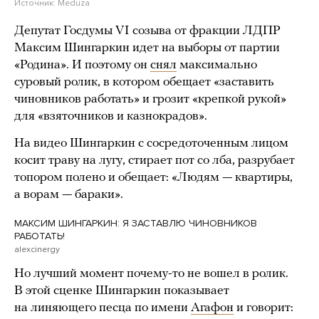
Источник:
Meduza
Депутат Госдумы VI созыва от фракции ЛДПР
Максим Шингаркин идет на выборы от партии
«Родина». И поэтому он
снял
максимально
суровый ролик, в котором обещает «заставить
чиновников работать» и грозит «крепкой рукой»
для «взяточников и казнокрадов».
На видео Шингаркин с сосредоточенным лицом
косит траву на лугу, стирает пот со лба, разрубает
топором полено и обещает: «Людям — квартиры,
а ворам — бараки».
МАКСИМ ШИНГАРКИН: Я ЗАСТАВЛЮ ЧИНОВНИКОВ
РАБОТАТЬ!
alexcinergy
Но лучший момент почему-то не вошел в ролик.
В этой сценке Шингаркин показывает
на линяющего песца по имени
Агафон
и говорит: