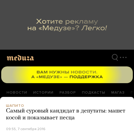
Перейти
к
материалам
НОВОСТИ
ИСТОРИИ
РАЗБОР
ПОДКАСТЫ
МАГАЗ
П
ШАПИТО
Самый суровый кандидат в депутаты: машет
косой и показывает песца
09:55, 7 сентября 2016