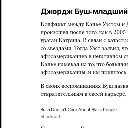
Джордж Буш-младший
Конфликт между Канье Уэстом 
произошел после того, как в 200
ураган Катрина. В связи с катас
со звездами. Тогда Уэст заявил, 
афроамериканцев в негативном св
Канье намекал на то, что больши
афроамериканцы, и им пришлось 
В своих воспоминаниях Буш
назв
отвратительным в своей карьере.
Bush Doesnʼt Care About Black People
Shockroc1