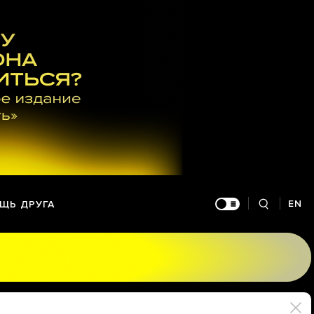
EN
ЩЬ ДРУГА