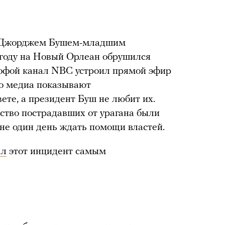
и Джорджем Бушем-младшим
5 году на Новый Орлеан обрушился
трофой канал NBC устроил прямой эфир
что медиа показывают
ете, а президент Буш не любит их.
нство пострадавших от урагана были
не один день ждать помощи властей.
ал
этот инцидент самым