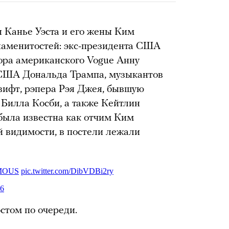
 Канье Уэста и его жены Ким
наменитостей: экс-президента США
ра американского Vogue Анну
 США Дональда Трампа, музыкантов
вифт, рэпера Рэя Джея, бывшую
 Билла Косби, а также Кейтлин
была известна как отчим Ким
й видимости, в постели лежали
эстом по очереди.