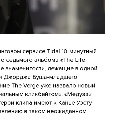
инговом сервисе Tidal 10-минутный
го седьмого альбома «The Life
лые знаменитости, лежащие в одной
 и Джорджа Буша-младшего
ние The Verge уже
назвало
новый
ниальным кликбейтом». «Медуза»
герои клипа имеют к Канье Уэсту
оявлению в таком неожиданном