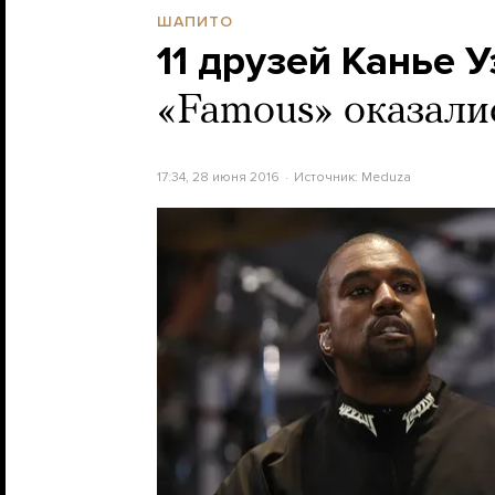
ШАПИТО
11 друзей Канье У
«Famous» оказали
17:34, 28 июня 2016
Источник:
Meduza