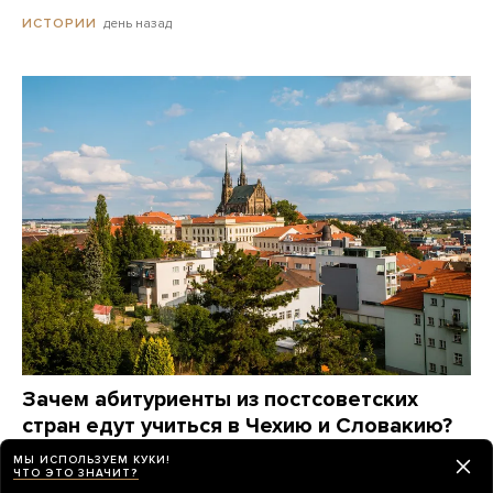
день назад
ИСТОРИИ
Зачем абитуриенты из постсоветских
стран едут учиться в Чехию и Словакию?
Это дорого? А язык сложно выучить? Вот
МЫ ИСПОЛЬЗУЕМ КУКИ!
что говорят они сами
ЧТО ЭТО ЗНАЧИТ?