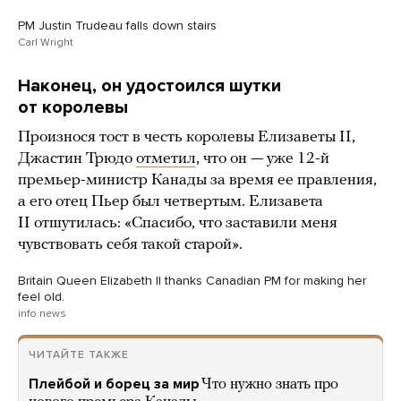
PM Justin Trudeau falls down stairs
Carl Wright
Наконец, он удостоился шутки
от королевы
Произнося тост в честь королевы Елизаветы II,
Джастин Трюдо
отметил
, что он — уже 12-й
премьер-министр Канады за время ее правления,
а его отец Пьер был четвертым. Елизавета
II отшутилась: «Спасибо, что заставили меня
чувствовать себя такой старой».
Britain Queen Elizabeth II thanks Canadian PM for making her
feel old.
info news
ЧИТАЙТЕ ТАКЖЕ
Плейбой и борец за мир
Что нужно знать про