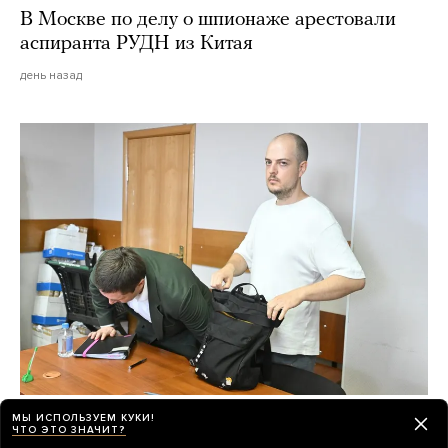
В Москве по делу о шпионаже арестовали
аспиранта РУДН из Китая
день назад
Итог «дела книгоиздателей» о продаже
МЫ ИСПОЛЬЗУЕМ КУКИ!
ЧТО ЭТО ЗНАЧИТ?
квир-литературы — три условных