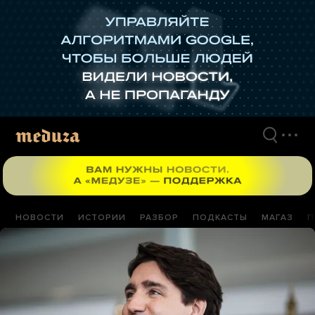
Перейти
к
материалам
НОВОСТИ
ИСТОРИИ
РАЗБОР
ПОДКАСТЫ
МАГАЗ
П