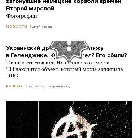
затонувшие немецкие корабли времен
Второй мировой
Фотографии
5 дней назад
НОВОСТИ
Украинский дрон попал по пляжу
в Геленджике. Куда он летел? Его сбили?
Точных ответов нет. Но недалеко от места
ЧП находится объект, который могла защищать
ПВО
3 карточки
5 дней назад
РАЗБОР