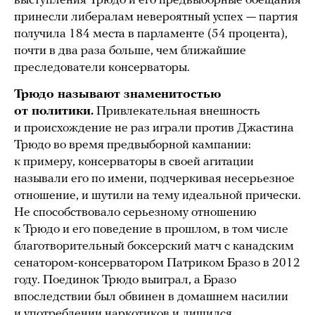
выступления Трюдо и его предвыборные обещания
принесли либералам невероятный успех — партия
получила 184 места в парламенте (54 процента),
почти в два раза больше, чем ближайшие
преследователи консерваторы.
Трюдо называют знаменитостью
от политики.
Привлекательная внешность
и происхождение не раз играли против Джастина
Трюдо во время предвыборной кампании:
к примеру, консерваторы в своей агитации
называли его по имени, подчеркивая несерьезное
отношение, и шутили на тему идеальной прически.
Не способствовало серьезному отношению
к Трюдо и его поведение в прошлом, в том числе
благотворительный боксерский матч с канадским
сенатором-консерватором Патриком Бразо в 2012
году. Поединок Трюдо выиграл, а Бразо
впоследствии был обвинен в домашнем насилии
и употреблении наркотиков и лишился