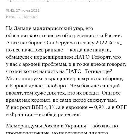
15:42, 27 июня 2025
Источник:
Meduza
На Западе милитаристский угар, его
обосновывают тезисом об агрессивности России.
А все наоборот. Они берут за отсечку 2022-й год,
но все началось раньше — когда нас надули,
обманули с нерасширением НАТО. Говорят, что
у нас с армией проблемы, и в то же время говорят,
что мы хотим напасть на НАТО. Логика где?
Мы планируем сокращение расходов на оборону,
а Европа делает наоборот. Чем больше санкций
вводят, тем хуже для тех, кто их вводит. Они все
время нас хоронят, но сами скоро сдохнут там.
У нас рост ВВП 4,3%, а в еврозоне — 0,9%, а в ФРГ
и Франции — вообще рецессия.
Меморандумы России и Украины — абсолютно
противоположные, но переговоры для того