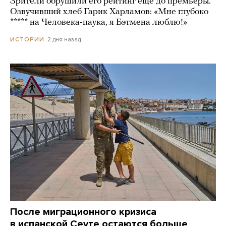
Зрители обрушили его рейтинг еще до премьеры.
Озвучивший хлеб Гарик Харламов: «Мне глубоко
***** на Человека-паука, я Бэтмена люблю!»
2 дня назад
ИСТОРИИ
После миграционного кризиса
в испанской Сеуте остаются больше