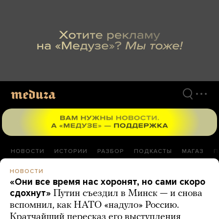
Перейти
к
материалам
НОВОСТИ
ИСТОРИИ
РАЗБОР
ПОДКАСТЫ
МАГАЗ
П
НОВОСТИ
«Они все время нас хоронят, но сами скоро
сдохнут»
Путин съездил в Минск — и снова
вспомнил, как НАТО «надуло» Россию.
Кратчайший пересказ его выступления