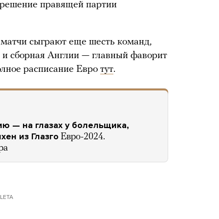
ь решение правящей партии
е матчи сыграют еще шесть команд,
 и сборная Англии — главный фаворит
олное расписание Евро
тут
.
ю — на глазах у болельщика,
ен из Глазго
Евро-2024.
ра
 LETA