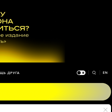
EN
ЩЬ ДРУГА