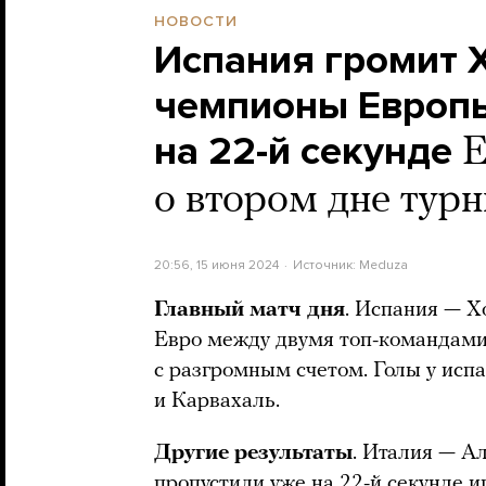
НОВОСТИ
Испания громит 
чемпионы Европы
на 22-й секунде
Е
о втором дне тур
20:56, 15 июня 2024
Источник:
Meduza
Главный матч дня
. Испания — Х
Евро между двумя топ-командами
с разгромным счетом. Голы у исп
и Карвахаль.
Другие результаты
. Италия — А
пропустили уже на 22-й секунде и