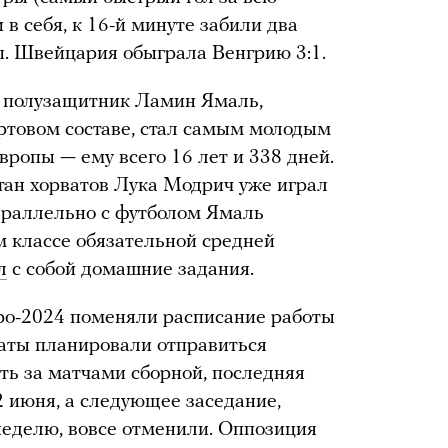
 в себя, к 16-й минуте забили два
ы. Швейцария обыграла Венгрию 3:1.
й полузащитник Ламин Ямаль,
ртовом составе, стал самым молодым
ропы — ему всего 16 лет и 338 дней.
итан хорватов Лука Модрич уже играл
араллельно с футболом Ямаль
м классе обязательной средней
л
с собой домашние задания.
вро-2024 поменяли расписание работы
таты планировали отправиться
ть за матчами сборной, последняя
2 июня, а следующее заседание,
еделю, вовсе отменили. Оппозиция