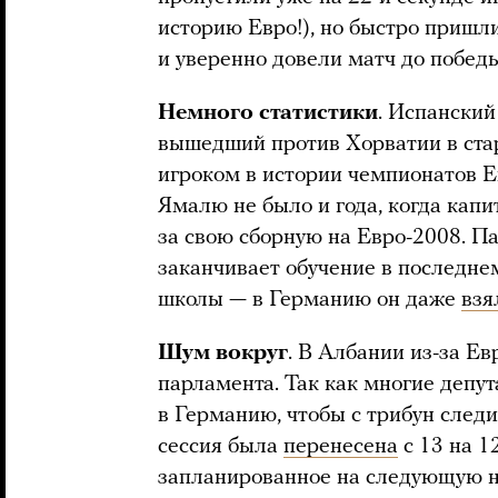
историю Евро!), но быстро пришли
и уверенно довели матч до побед
Немного статистики
. Испански
вышедший против Хорватии в ста
игроком в истории чемпионатов Ев
Ямалю не было и года, когда кап
за свою сборную на Евро-2008. П
заканчивает обучение в последне
школы — в Германию он даже
взя
Шум вокруг
. В Албании из-за Е
парламента. Так как многие депу
в Германию, чтобы с трибун следи
сессия была
перенесена
с 13 на 1
запланированное на следующую н