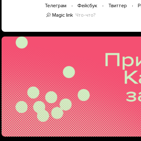
Телеграм
Фейсбук
Твиттер
P
Magic link
Что-что?