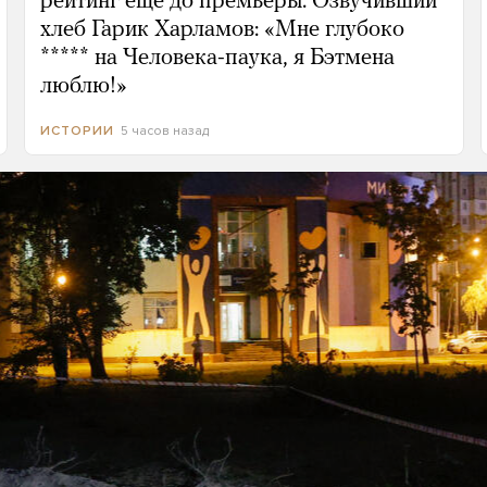
рейтинг еще до премьеры. Озвучивший
хлеб Гарик Харламов: «Мне глубоко
***** на Человека-паука, я Бэтмена
люблю!»
5 часов назад
ИСТОРИИ