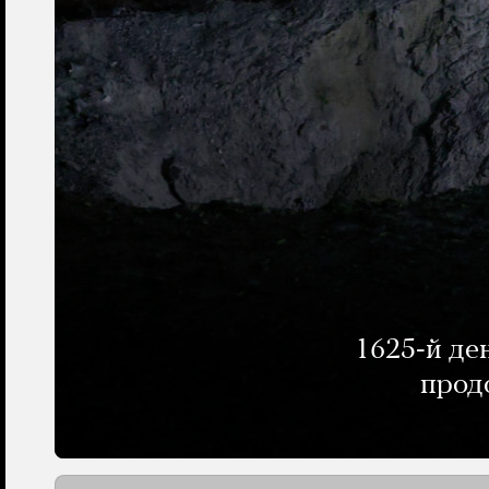
1625-й де
прод