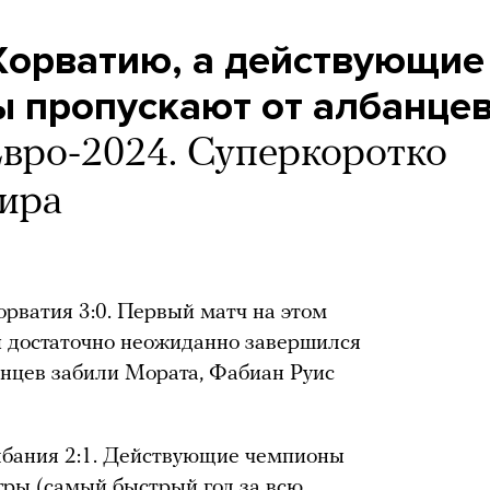
Хорватию, а действующие
 пропускают от албанце
вро-2024. Суперкоротко
нира
орватия 3:0. Первый матч на этом
 достаточно неожиданно завершился
анцев забили Мората, Фабиан Руис
лбания 2:1. Действующие чемпионы
гры (самый быстрый гол за всю