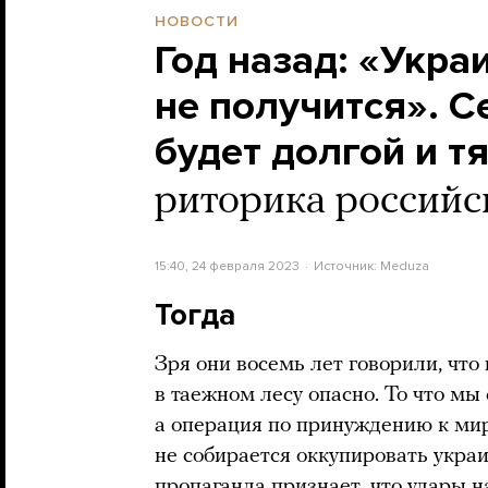
НОВОСТИ
Год назад: «Укра
не получится». С
будет долгой и т
риторика российс
15:40, 24 февраля 2023
Источник:
Meduza
Тогда
Зря они восемь лет говорили, что
в таежном лесу опасно. То что мы
а операция по принуждению к миру
не собирается оккупировать укра
пропаганда признает, что удары н