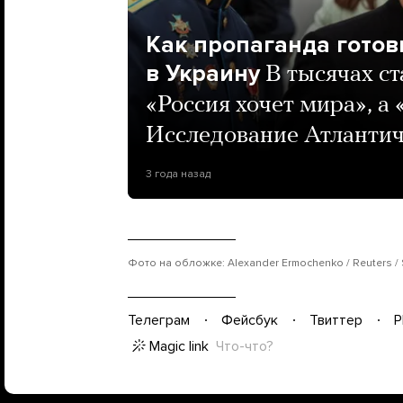
Как пропаганда готов
в Украину
В тысячах ст
«Россия хочет мира», а 
Исследование Атлантич
3 года назад
Фото на обложке: Alexander Ermochenko / Reuters / 
Телеграм
Фейсбук
Твиттер
P
Magic link
Что-что?