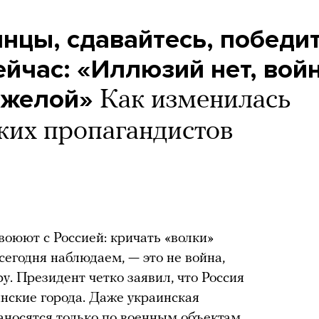
инцы, сдавайтесь, победи
ейчас: «Иллюзий нет, вой
яжелой»
Как изменилась
ких пропагандистов
 воюют с Россией: кричать «волки»
 сегодня наблюдаем, — это не война,
. Президент четко заявил, что Россия
инские города. Даже украинская
аносятся только по военным объектам.