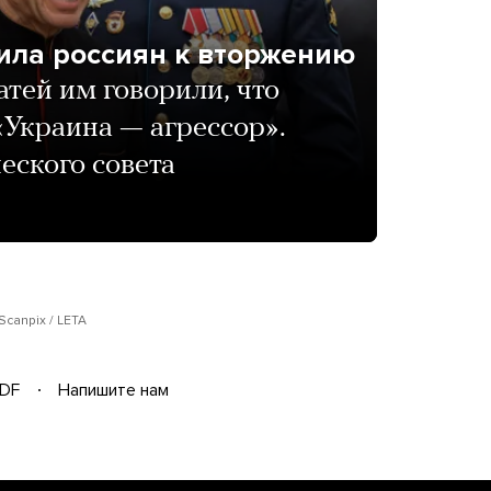
ила россиян к вторжению
атей им говорили, что
«Украина — агрессор».
еского совета
Scanpix / LETA
DF
Напишите нам