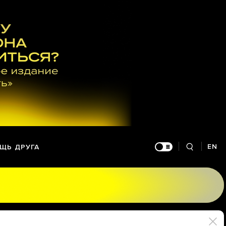
EN
ЩЬ ДРУГА