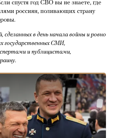
сли спустя год СВО вы не знаете, где
елями россиян, поливающих страну
оровы.
, сделанных в день начала войны и ровно
их государственных СМИ,
кспертами и публицистами,
раину.