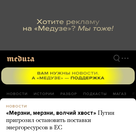
Перейти
к
материалам
НОВОСТИ
ИСТОРИИ
РАЗБОР
ПОДКАСТЫ
МАГАЗ
П
НОВОСТИ
«Мерзни, мерзни, волчий хвост»
Путин
пригрозил остановить поставки
энергоресурсов в ЕС